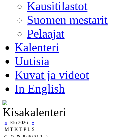
Kausitilastot
Suomen mestarit
Pelaajat
Kalenteri
Uutisia
Kuvat ja videot
In English
«
Elo 2026
»
M
T
K
T
P
L
S
31
27
28
29
30
31
1
2