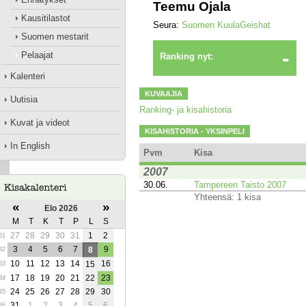
Teemu Ojala
Kausitilastot
Seura:
Suomen KuulaGeishat
Suomen mestarit
-
Pelaajat
Ranking nyt:
Kalenteri
KUVAAJIA
Uutisia
Ranking- ja kisahistoria
Kuvat ja videot
KISAHISTORIA - YKSINPELI
In English
Pvm
Kisa
2007
30.06.
Tampereen Taisto 2007
Yhteensä: 1 kisa
«
»
Elo 2026
M
T
K
T
P
L
S
27
28
29
30
31
1
2
31
3
4
5
6
7
9
8
32
10
11
12
13
14
16
15
33
17
18
19
20
21
22
23
34
24
25
26
27
28
29
30
35
31
1
2
3
4
5
6
36