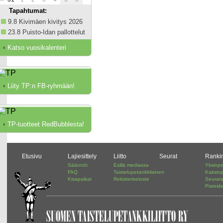
Tapahtumat:
9.8 Kivimäen kivitys 2026
23.8 Puisto-Idan pallottelut
Katso vuosikalenteri
Liity TP:n FB-ryhmään!
TP-tuotteet RedBubblesta!
Etusivu
Lajiesittely
Liitto
Seurat
Ranki
Säännöt
Esillä mediassa
Yksinpe
FAQ
Taistelupetankkilainen
Kaksinp
Kisapaikat
Rekisteriseloste
Seurar
Pisteid