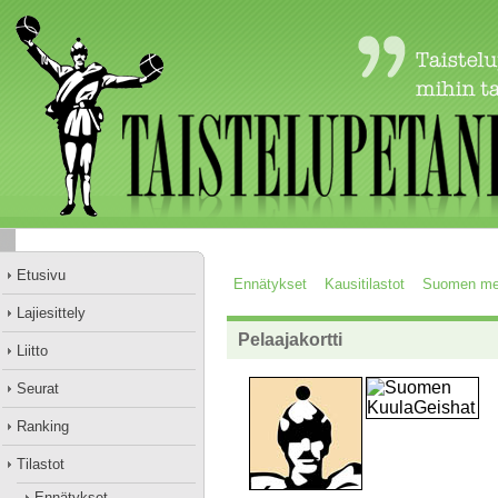
Etusivu
Ennätykset
Kausitilastot
Suomen mes
Lajiesittely
Pelaajakortti
Liitto
Seurat
Ranking
Tilastot
Ennätykset