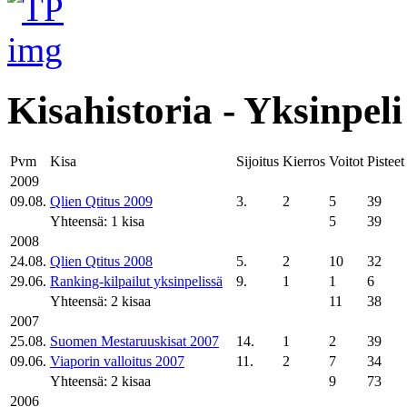
Kisahistoria - Yksinpeli
Pvm
Kisa
Sijoitus
Kierros
Voitot
Pisteet
2009
09.08.
Qlien Qtitus 2009
3.
2
5
39
Yhteensä: 1 kisa
5
39
2008
24.08.
Qlien Qtitus 2008
5.
2
10
32
29.06.
Ranking-kilpailut yksinpelissä
9.
1
1
6
Yhteensä: 2 kisaa
11
38
2007
25.08.
Suomen Mestaruuskisat 2007
14.
1
2
39
09.06.
Viaporin valloitus 2007
11.
2
7
34
Yhteensä: 2 kisaa
9
73
2006