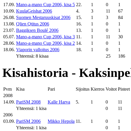
17.09.
Mano-a-mano Cup 2006, kisa 5
22.
1
0
1
10.09.
KuulaGeishat 2006
4.
3
11
67
26.08.
Suomen Mestaruuskisat 2006
15.
1
3
84
13.08.
Qlien Qtitus 2006
16.
1
0
1
23.07.
Baggiksen Boulé 2006
13.
1
0
1
05.07.
Mano-a-mano Cup 2006, kisa 3
11.
1
11
30
28.06.
Mano-a-mano Cup 2006, kisa 2
14.
1
0
1
18.06.
Viaporin valloitus 2006
18.
1
0
1
Yhteensä: 8 kisaa
25
186
Kisahistoria - Kaksinpe
Pvm
Kisa
Pari
Sijoitus
Kierros
Voitot
Pisteet
2008
14.09.
PariSM 2008
Kalle Harva
5.
1
0
11
Yhteensä: 1 kisa
0
11
2006
03.09.
PariSM 2006
Mikko Hepola
11.
1
0
1
Yhteensä: 1 kisa
0
1