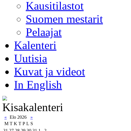
Kausitilastot
Suomen mestarit
Pelaajat
Kalenteri
Uutisia
Kuvat ja videot
In English
«
Elo 2026
»
M
T
K
T
P
L
S
31
27
28
29
30
31
1
2