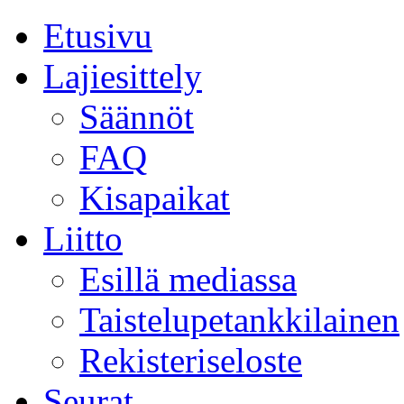
Etusivu
Lajiesittely
Säännöt
FAQ
Kisapaikat
Liitto
Esillä mediassa
Taistelupetankkilainen
Rekisteriseloste
Seurat