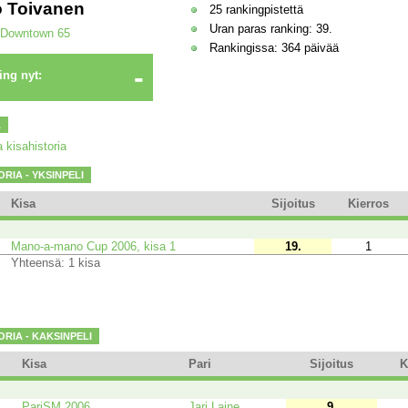
 Toivanen
25 rankingpistettä
Uran paras ranking: 39.
Downtown 65
Rankingissa: 364 päivää
-
ing nyt:
A
 kisahistoria
ORIA - YKSINPELI
Kisa
Sijoitus
Kierros
Mano-a-mano Cup 2006, kisa 1
19.
1
Yhteensä: 1 kisa
ORIA - KAKSINPELI
Kisa
Pari
Sijoitus
K
PariSM 2006
Jari Laine
9.