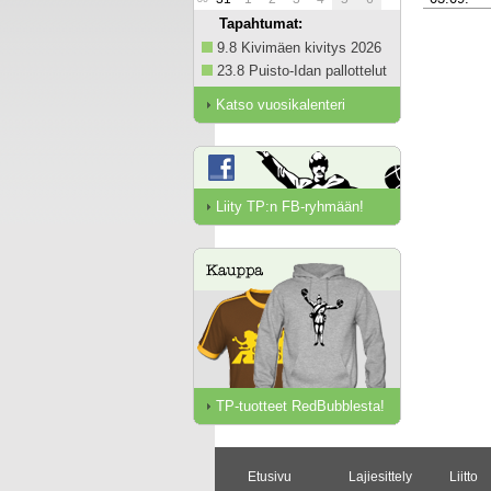
Tapahtumat:
9.8 Kivimäen kivitys 2026
23.8 Puisto-Idan pallottelut
Katso vuosikalenteri
Liity TP:n FB-ryhmään!
TP-tuotteet RedBubblesta!
Etusivu
Lajiesittely
Liitto