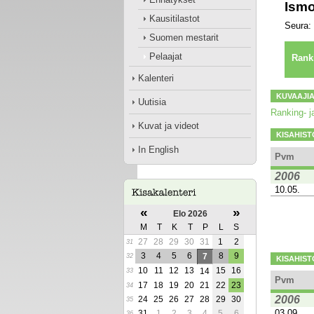
Ismo
Kausitilastot
Seura:
Suomen mestarit
Pelaajat
Rank
Kalenteri
KUVAAJI
Uutisia
Ranking- ja
Kuvat ja videot
KISAHIST
In English
Pvm
2006
10.05.
«
»
Elo 2026
M
T
K
T
P
L
S
27
28
29
30
31
1
2
31
3
4
5
6
8
9
7
32
KISAHIST
10
11
12
13
15
16
14
33
Pvm
17
18
19
20
21
22
23
34
2006
24
25
26
27
28
29
30
35
03.09.
31
1
2
3
4
5
6
36