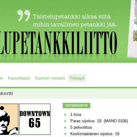
et
Kausitilastot
Suomen mestarit
Pelaajat
kortti
YHTEENVETO
1 kisa
Paras sijoitus: 19. (MANO 0106)
5 pelivoittoa
Keskimääräinen sijoitus: 19