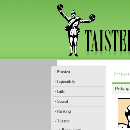
Etusivu
Ennätyks
Lajiesittely
Pelaaja
Liitto
Seurat
Ranking
Tilastot
Ennätykset