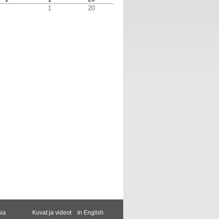
1
20
sia
Kuvat ja videot
In English