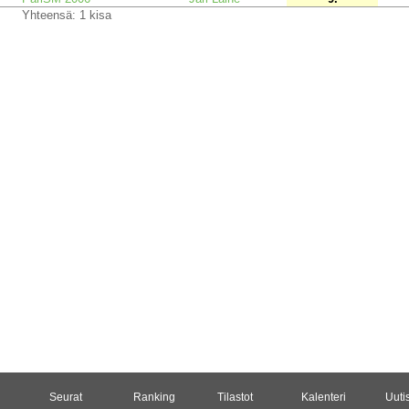
Yhteensä: 1 kisa
Seurat
Ranking
Tilastot
Kalenteri
Uuti