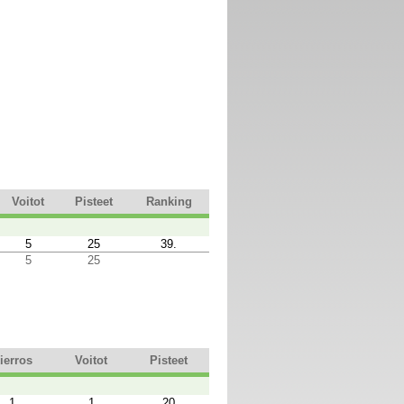
Voitot
Pisteet
Ranking
5
25
39.
5
25
ierros
Voitot
Pisteet
1
1
20