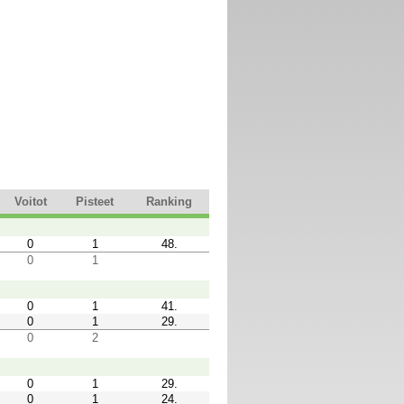
Voitot
Pisteet
Ranking
0
1
48.
0
1
0
1
41.
0
1
29.
0
2
0
1
29.
0
1
24.