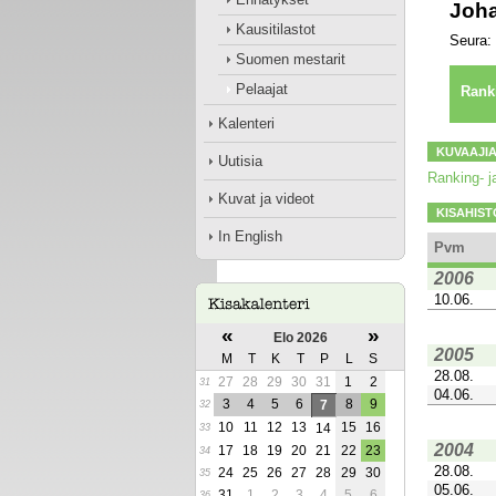
Joha
Kausitilastot
Seura:
Suomen mestarit
Pelaajat
Rank
Kalenteri
KUVAAJI
Uutisia
Ranking- ja
Kuvat ja videot
KISAHIST
In English
Pvm
2006
10.06.
«
»
Elo 2026
2005
M
T
K
T
P
L
S
28.08.
27
28
29
30
31
1
2
31
04.06.
3
4
5
6
8
9
7
32
10
11
12
13
15
16
14
33
2004
17
18
19
20
21
22
23
34
28.08.
24
25
26
27
28
29
30
35
05.06.
31
1
2
3
4
5
6
36