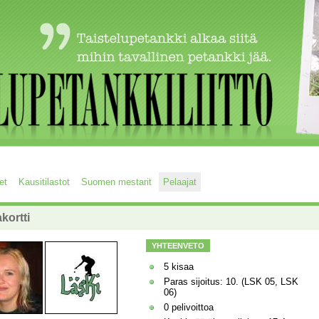
et
Kausitilastot
Suomen mestarit
Pelaajat
kortti
YHTEENVETO
5 kisaa
Paras sijoitus: 10. (LSK 05, LSK
06)
0 pelivoittoa