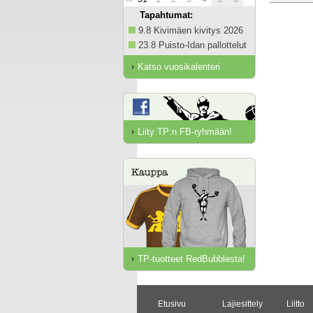
Tapahtumat:
9.8 Kivimäen kivitys 2026
23.8 Puisto-Idan pallottelut
Katso vuosikalenteri
Liity TP:n FB-ryhmään!
TP-tuotteet RedBubblesta!
Etusivu
Lajiesittely
Liitto