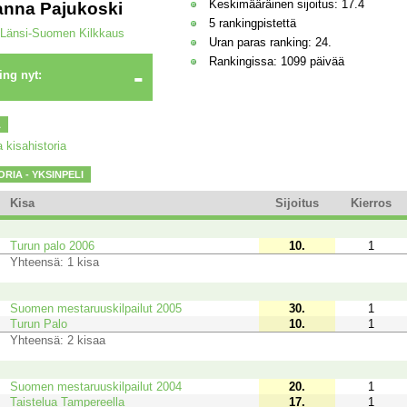
Keskimääräinen sijoitus: 17.4
nna Pajukoski
5 rankingpistettä
Länsi-Suomen Kilkkaus
Uran paras ranking: 24.
Rankingissa: 1099 päivää
-
ing nyt:
A
 kisahistoria
ORIA - YKSINPELI
Kisa
Sijoitus
Kierros
Turun palo 2006
10.
1
Yhteensä: 1 kisa
Suomen mestaruuskilpailut 2005
30.
1
Turun Palo
10.
1
Yhteensä: 2 kisaa
Suomen mestaruuskilpailut 2004
20.
1
Taistelua Tampereella
17.
1