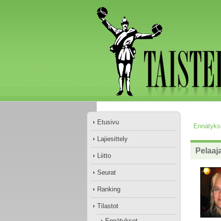
Etusivu
Ennätyks
Lajiesittely
Pelaaja
Liitto
Seurat
Ranking
Tilastot
Ennätykset