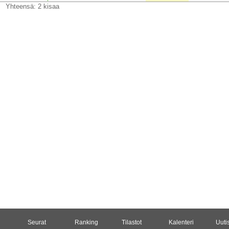
Yhteensä: 2 kisaa
Seurat
Ranking
Tilastot
Kalenteri
Uuti