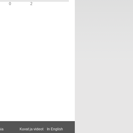
0
2
sia
Kuvat ja videot
In English