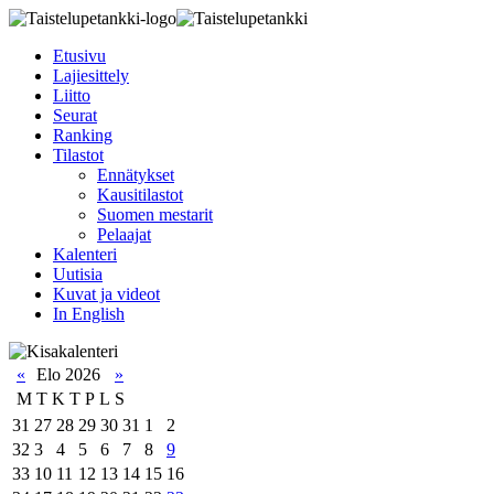
Etusivu
Lajiesittely
Liitto
Seurat
Ranking
Tilastot
Ennätykset
Kausitilastot
Suomen mestarit
Pelaajat
Kalenteri
Uutisia
Kuvat ja videot
In English
«
Elo 2026
»
M
T
K
T
P
L
S
31
27
28
29
30
31
1
2
32
3
4
5
6
7
8
9
33
10
11
12
13
14
15
16