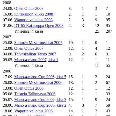
2008
24.08.
Qlien Qtitus 2008
8.
1
3
7
16.08.
Kiltakallion kilkki 2008
2.
1
1
10
07.06.
Viaporin valloitus 2008
2.
3
9
95
01.06.
DT-65 Rajatorppa Open 2008
2.
3
12
95
Yhteensä: 4 kisaa
25
207
2007
25.08.
Suomen Mestaruuskisat 2007
19.
1
0
1
12.08.
Qlien Qtitus 2007
12.
1
4
12
04.08.
Taivaskallion Taisto 2007
9.
2
6
31
09.05.
Mano-a-mano 2007, kisa 1
12.
1
1
11
Yhteensä: 4 kisaa
11
55
2006
17.09.
Mano-a-mano Cup 2006, kisa 5
15.
1
2
24
26.08.
Suomen Mestaruuskisat 2006
18.
1
2
67
13.08.
Qlien Qtitus 2006
12.
1
1
12
05.08.
Taistelu Tallinnassa 2006
12.
1
1
33
05.07.
Mano-a-mano Cup 2006, kisa 3
15.
1
9
24
28.06.
Mano-a-mano Cup 2006, kisa 2
4.
3
7
59
18.06.
Viaporin valloitus 2006
14.
1
2
43