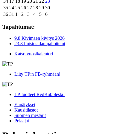
34
17
18
19
20
21
22
23
35
24
25
26
27
28
29
30
36
31
1
2
3
4
5
6
Tapahtumat:
9.8 Kivimäen kivitys 2026
23.8 Puisto-Idan pallottelut
Katso vuosikalenteri
Liity TP:n FB-ryhmään!
TP-tuotteet RedBubblesta!
Ennätykset
Kausitilastot
Suomen mestarit
Pelaajat