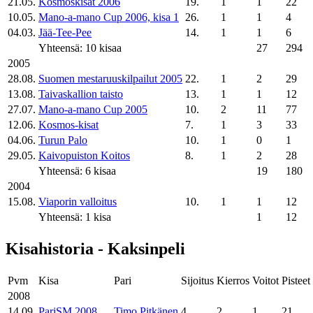
21.05.
Kosmoskisat 2006
19.
1
1
22
10.05.
Mano-a-mano Cup 2006, kisa 1
26.
1
1
4
04.03.
Jää-Tee-Pee
14.
1
1
6
Yhteensä: 10 kisaa
27
294
2005
28.08.
Suomen mestaruuskilpailut 2005
22.
1
2
29
13.08.
Taivaskallion taisto
13.
1
1
12
27.07.
Mano-a-mano Cup 2005
10.
2
11
77
12.06.
Kosmos-kisat
7.
1
3
33
04.06.
Turun Palo
10.
1
0
1
29.05.
Kaivopuiston Koitos
8.
1
2
28
Yhteensä: 6 kisaa
19
180
2004
15.08.
Viaporin valloitus
10.
1
1
12
Yhteensä: 1 kisa
1
12
Kisahistoria - Kaksinpeli
Pvm
Kisa
Pari
Sijoitus
Kierros
Voitot
Pisteet
2008
14.09.
PariSM 2008
Timo Pitkänen
4.
2
1
21