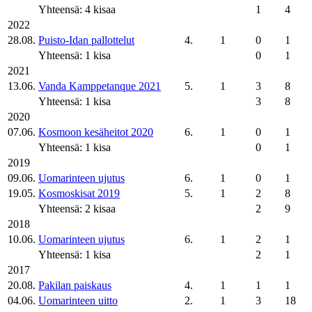
Yhteensä: 4 kisaa
1
4
2022
28.08.
Puisto-Idan pallottelut
4.
1
0
1
Yhteensä: 1 kisa
0
1
2021
13.06.
Vanda Kamppetanque 2021
5.
1
3
8
Yhteensä: 1 kisa
3
8
2020
07.06.
Kosmoon kesäheitot 2020
6.
1
0
1
Yhteensä: 1 kisa
0
1
2019
09.06.
Uomarinteen ujutus
6.
1
0
1
19.05.
Kosmoskisat 2019
5.
1
2
8
Yhteensä: 2 kisaa
2
9
2018
10.06.
Uomarinteen ujutus
6.
1
2
1
Yhteensä: 1 kisa
2
1
2017
20.08.
Pakilan paiskaus
4.
1
1
1
04.06.
Uomarinteen uitto
2.
1
3
18