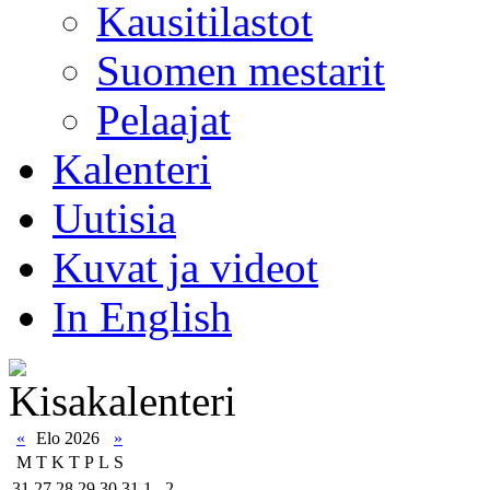
Kausitilastot
Suomen mestarit
Pelaajat
Kalenteri
Uutisia
Kuvat ja videot
In English
«
Elo 2026
»
M
T
K
T
P
L
S
31
27
28
29
30
31
1
2