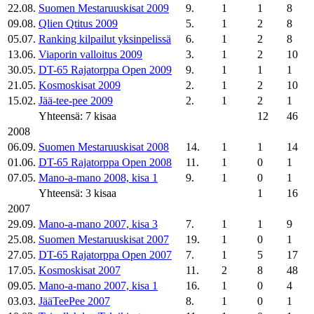
22.08.
Suomen Mestaruuskisat 2009
9.
1
1
8
09.08.
Qlien Qtitus 2009
5.
1
2
8
05.07.
Ranking kilpailut yksinpelissä
6.
1
2
8
13.06.
Viaporin valloitus 2009
3.
1
2
10
30.05.
DT-65 Rajatorppa Open 2009
9.
1
1
1
21.05.
Kosmoskisat 2009
2.
1
2
10
15.02.
Jää-tee-pee 2009
2.
1
2
1
Yhteensä: 7 kisaa
12
46
2008
06.09.
Suomen Mestaruuskisat 2008
14.
1
1
14
01.06.
DT-65 Rajatorppa Open 2008
11.
1
0
1
07.05.
Mano-a-mano 2008, kisa 1
9.
1
0
1
Yhteensä: 3 kisaa
1
16
2007
29.09.
Mano-a-mano 2007, kisa 3
7.
1
1
9
25.08.
Suomen Mestaruuskisat 2007
19.
1
0
1
27.05.
DT-65 Rajatorppa Open 2007
7.
1
5
17
17.05.
Kosmoskisat 2007
11.
2
8
48
09.05.
Mano-a-mano 2007, kisa 1
16.
1
0
4
03.03.
JääTeePee 2007
8.
1
0
1