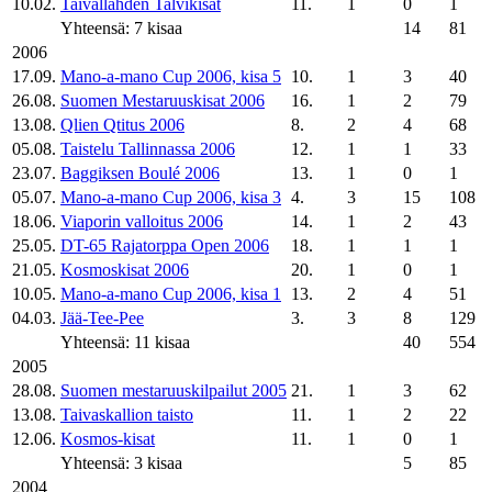
10.02.
Taivallahden Talvikisat
11.
1
0
1
Yhteensä: 7 kisaa
14
81
2006
17.09.
Mano-a-mano Cup 2006, kisa 5
10.
1
3
40
26.08.
Suomen Mestaruuskisat 2006
16.
1
2
79
13.08.
Qlien Qtitus 2006
8.
2
4
68
05.08.
Taistelu Tallinnassa 2006
12.
1
1
33
23.07.
Baggiksen Boulé 2006
13.
1
0
1
05.07.
Mano-a-mano Cup 2006, kisa 3
4.
3
15
108
18.06.
Viaporin valloitus 2006
14.
1
2
43
25.05.
DT-65 Rajatorppa Open 2006
18.
1
1
1
21.05.
Kosmoskisat 2006
20.
1
0
1
10.05.
Mano-a-mano Cup 2006, kisa 1
13.
2
4
51
04.03.
Jää-Tee-Pee
3.
3
8
129
Yhteensä: 11 kisaa
40
554
2005
28.08.
Suomen mestaruuskilpailut 2005
21.
1
3
62
13.08.
Taivaskallion taisto
11.
1
2
22
12.06.
Kosmos-kisat
11.
1
0
1
Yhteensä: 3 kisaa
5
85
2004