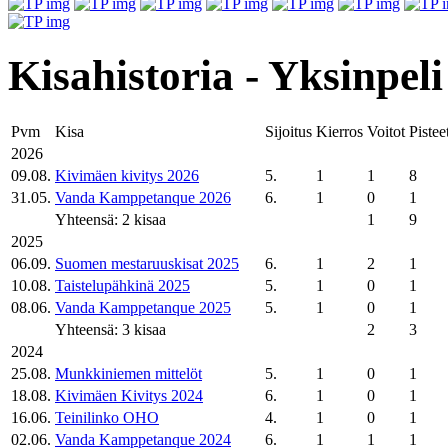
Kisahistoria - Yksinpeli
Pvm
Kisa
Sijoitus
Kierros
Voitot
Pistee
2026
09.08.
Kivimäen kivitys 2026
5.
1
1
8
31.05.
Vanda Kamppetanque 2026
6.
1
0
1
Yhteensä: 2 kisaa
1
9
2025
06.09.
Suomen mestaruuskisat 2025
6.
1
2
1
10.08.
Taistelupähkinä 2025
5.
1
0
1
08.06.
Vanda Kamppetanque 2025
5.
1
0
1
Yhteensä: 3 kisaa
2
3
2024
25.08.
Munkkiniemen mittelöt
5.
1
0
1
18.08.
Kivimäen Kivitys 2024
6.
1
0
1
16.06.
Teinilinko OHO
4.
1
0
1
02.06.
Vanda Kamppetanque 2024
6.
1
1
1