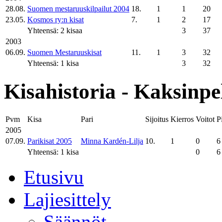
28.08.
Suomen mestaruuskilpailut 2004
18.
1
1
20
23.05.
Kosmos ry:n kisat
7.
1
2
17
Yhteensä: 2 kisaa
3
37
2003
06.09.
Suomen Mestaruuskisat
11.
1
3
32
Yhteensä: 1 kisa
3
32
Kisahistoria - Kaksinpe
Pvm
Kisa
Pari
Sijoitus
Kierros
Voitot
P
2005
07.09.
Parikisat 2005
Minna Kardén-Lilja
10.
1
0
6
Yhteensä: 1 kisa
0
6
Etusivu
Lajiesittely
Säännöt