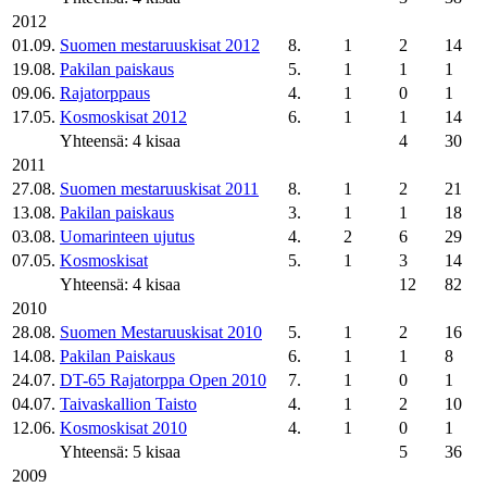
2012
01.09.
Suomen mestaruuskisat 2012
8.
1
2
14
19.08.
Pakilan paiskaus
5.
1
1
1
09.06.
Rajatorppaus
4.
1
0
1
17.05.
Kosmoskisat 2012
6.
1
1
14
Yhteensä: 4 kisaa
4
30
2011
27.08.
Suomen mestaruuskisat 2011
8.
1
2
21
13.08.
Pakilan paiskaus
3.
1
1
18
03.08.
Uomarinteen ujutus
4.
2
6
29
07.05.
Kosmoskisat
5.
1
3
14
Yhteensä: 4 kisaa
12
82
2010
28.08.
Suomen Mestaruuskisat 2010
5.
1
2
16
14.08.
Pakilan Paiskaus
6.
1
1
8
24.07.
DT-65 Rajatorppa Open 2010
7.
1
0
1
04.07.
Taivaskallion Taisto
4.
1
2
10
12.06.
Kosmoskisat 2010
4.
1
0
1
Yhteensä: 5 kisaa
5
36
2009