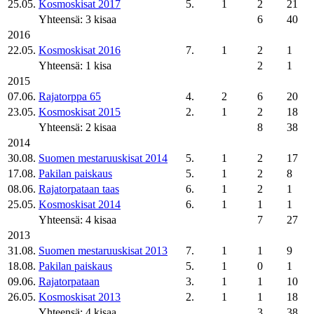
25.05.
Kosmoskisat 2017
5.
1
2
21
Yhteensä: 3 kisaa
6
40
2016
22.05.
Kosmoskisat 2016
7.
1
2
1
Yhteensä: 1 kisa
2
1
2015
07.06.
Rajatorppa 65
4.
2
6
20
23.05.
Kosmoskisat 2015
2.
1
2
18
Yhteensä: 2 kisaa
8
38
2014
30.08.
Suomen mestaruuskisat 2014
5.
1
2
17
17.08.
Pakilan paiskaus
5.
1
2
8
08.06.
Rajatorpataan taas
6.
1
2
1
25.05.
Kosmoskisat 2014
6.
1
1
1
Yhteensä: 4 kisaa
7
27
2013
31.08.
Suomen mestaruuskisat 2013
7.
1
1
9
18.08.
Pakilan paiskaus
5.
1
0
1
09.06.
Rajatorpataan
3.
1
1
10
26.05.
Kosmoskisat 2013
2.
1
1
18
Yhteensä: 4 kisaa
3
38