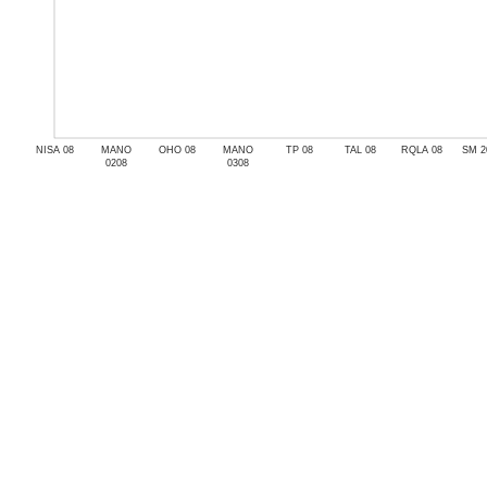
NISA 08
MANO
OHO 08
MANO
TP 08
TAL 08
RQLA 08
SM 2
0208
0308