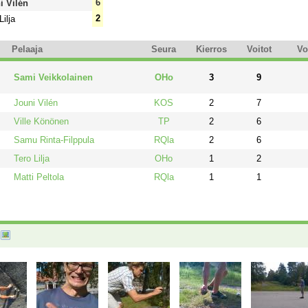
6
i Vilén
2
Lilja
Pelaaja
Seura
Kierros
Voitot
Vo
Sami Veikkolainen
OHo
3
9
Jouni Vilén
KOS
2
7
Ville Könönen
TP
2
6
Samu Rinta-Filppula
RQla
2
6
Tero Lilja
OHo
1
2
Matti Peltola
RQla
1
1