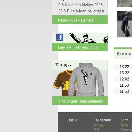
9.8 Kivimäen kivitys 2026
23.8 Puisto-Idan pallottelut
Katso vuosikalenteri
Liity TP:n FB-ryhmään!
Komme
13.22
13.22
12.02
11.53
11.53
TP-tuotteet RedBubblesta!
Etusivu
Lajiesittely
Liitto
Säännöt
Esillä m
FAQ
Taistelu