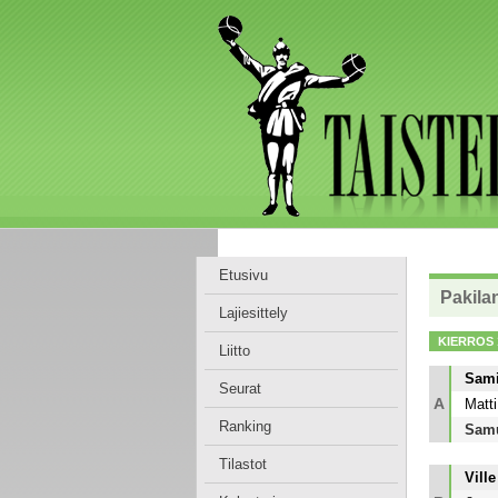
Etusivu
Pakila
Lajiesittely
KIERROS 
Liitto
Sami
Seurat
A
Matti
Ranking
Samu
Tilastot
Vill