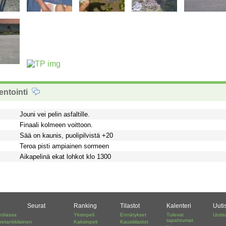
ntointi
Jouni vei pelin asfaltille.
Finaali kolmeen voittoon.
Sää on kaunis, puolipilvistä +20
Teroa pisti ampiainen sormeen
Aikapelinä ekat lohkot klo 1300
Seurat
Ranking
Tilastot
Kalenteri
Uuti
ediassa
Yksinpeli
Ennätykset
Tulevat
Uutis
tapahtumat
petankkilainen
Kaksinpeli
Kausitilastot