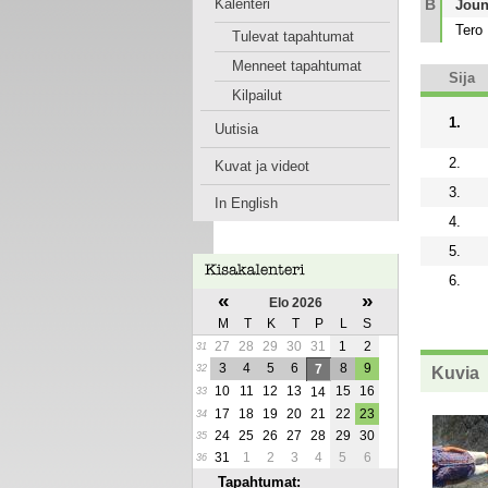
Kalenteri
B
Joun
Tero 
Tulevat tapahtumat
Menneet tapahtumat
Sija
Kilpailut
1.
Uutisia
2.
Kuvat ja videot
3.
In English
4.
5.
6.
«
»
Elo 2026
M
T
K
T
P
L
S
27
28
29
30
31
1
2
31
3
4
5
6
8
9
7
32
Kuvia
10
11
12
13
15
16
14
33
17
18
19
20
21
22
23
34
24
25
26
27
28
29
30
35
31
1
2
3
4
5
6
36
Tapahtumat: