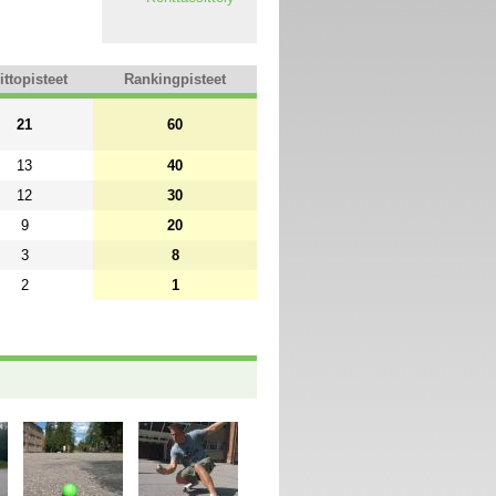
ittopisteet
Rankingpisteet
21
60
13
40
12
30
9
20
3
8
2
1