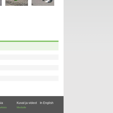
sia
Kuvat ja videot
In English
arkisto
Medialle