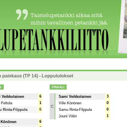
n paiskaus (TP 14) - Lopputulokset
1
FINAALI
6
3
 Veikkolainen
Sami Veikkolainen
1
0
 Peltola
Ville Könönen
C
6
0
 Rinta-Filppula
Samu Rinta-Filppula
1
Jouni Vilén
6
e Könönen