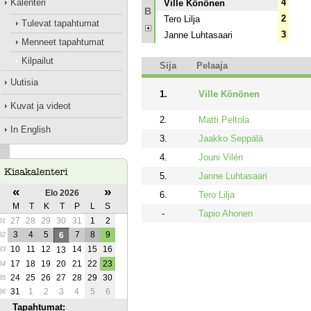
Kalenteri
4
Ville Könönen
B
2
Tero Lilja
Tulevat tapahtumat
3
Janne Luhtasaari
Menneet tapahtumat
Kilpailut
Sija
Pelaaja
Uutisia
1.
Ville Könönen
Kuvat ja videot
2.
Matti Peltola
In English
3.
Jaakko Seppälä
4.
Jouni Vilén
5.
Janne Luhtasaari
«
»
Elo 2026
6.
Tero Lilja
M
T
K
T
P
L
S
-
Tapio Ahonen
27
28
29
30
31
1
2
31
3
4
5
7
8
9
6
32
10
11
12
14
15
16
13
33
17
18
19
20
21
22
23
34
24
25
26
27
28
29
30
35
31
1
2
3
4
5
6
36
Tapahtumat: