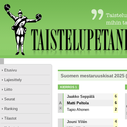
Etusivu
Suomen mestaruuskisat 2025 (
Lajiesittely
KIERROS 1
Liitto
6
Jaakko Seppälä
Seurat
A
6
Matti Peltola
Ranking
2
Tapio Ahonen
Tilastot
4
Jouni Vilén