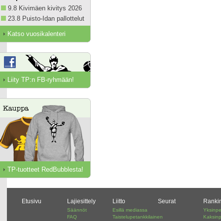
9.8 Kivimäen kivitys 2026
23.8 Puisto-Idan pallottelut
Katso vuosikalenteri
Liity TP:n FB-ryhmään!
TP-tuotteet RedBubblesta!
Etusivu
Lajiesittely
Liitto
Seurat
Ranki
Säännöt
Esillä mediassa
Yksinpe
FAQ
Taistelupetankkilainen
Kaksinp