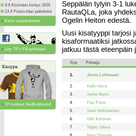
Seppälän tylyin 3-1 luk
9.8 Kivimäen kivitys 2026
RautaQLa, joka yhdeksäl
23.8 Puisto-Idan pallottelut
Ogelin Heiton edestä.
Katso vuosikalenteri
Uusi kisatyyppi tarjosi j
kisaformaatiksi jatkos
jatkuu tästä eteenpäin 
Liity TP:n FB-ryhmään!
Sija
Pelaaja
1.
Janne Luhtasaari
2.
Kalle Harva
3.
Janne Nurmi
4.
Pasi Pousi
TP-tuotteet RedBubblesta!
5.
Sami Veikkolainen
6.
Ville Könönen
7.
Teppo Jalava
8.
Reija Siljander