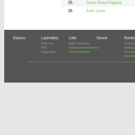
25.
Samu Rinta-Filppula
26.
Antti Linna
Etusivu
Lajiesittely
Liitto
Seurat
Ranki
Säännöt
Esillä mediassa
Yksinpe
FAQ
Taistelupetankkilainen
Kaksinp
Kisapaikat
Rekisteriseloste
Seurar
Pisteid