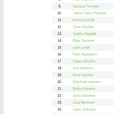
9.
Sampsa Toivanen
10.
Jukka-Pekka Pitkänen
11.
Kimmo Kyttälä
12.
Timo Pitkänen
13.
Jaakko Seppälä
14.
Eljas Oksanen
15.
Lauri Lampi
16.
Päivi Rautiainen
17.
Seppo Silvanto
18.
Esa Nuutinen
19.
Elina Arponen
20.
Ville-Kalle Arponen
21.
Marko Kairema
22.
Jussi Väisänen
23.
Juha Nieminen
24.
Laura Juntunen