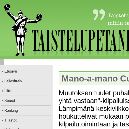
Etusivu
Mano-a-mano Cu
Lajiesittely
Liitto
Muutoksen tuulet puhal
yhtä vastaan"-kilpailui
Seurat
Lämpimänä keskiviikkoil
Ranking
houkuttelivat mukaan p
Tilastot
kilpailutoimintaan ja t