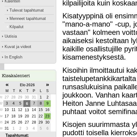
Kalenteri
kilpailijoita kuin koska
Tulevat tapahtumat
Kisatyyppinä oli ensi
Menneet tapahtumat
"mano-a-mano" -cup, jo
Kilpailut
vastaan" kolmeen voitto
Uutisia
aikaiseksi kestoltaan l
Kuvat ja videot
kaikille osallistujille 
kisamenestyksestä.
In English
Kisoihin ilmoittautui k
taistelupetankkikartalt
«
»
runsaslukuisina paikall
Elo 2026
M
T
K
T
P
L
S
joukkoon. Vanhan kaarti
27
28
29
30
31
1
2
31
Heiton Janne Luhtasaari
3
4
5
7
8
9
6
32
puhtaat voitot semifinaal
10
11
12
14
15
16
13
33
17
18
19
20
21
22
23
34
24
25
26
27
28
29
30
Kisojen suurimmasta yl
35
31
1
2
3
4
5
6
36
pudotti toisella kierro
Tapahtumat: